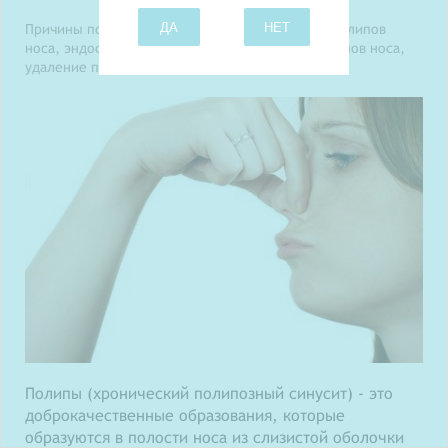
ДА
НЕТ
Причины полипов в носу, симптомы, лечение полипов
носа, эндоскопическая операция удаления полипов носа,
удаление полипов носа лазером
Полипы (хронический полипозный синусит) - это
доброкачественные образования, которые
образуются в полости носа из слизистой оболочки