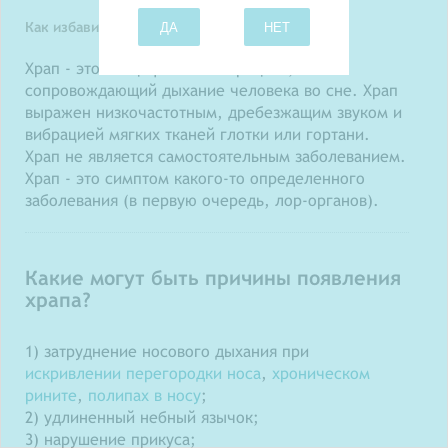
ДА
НЕТ
Как избавиться от храпа? Лечение храпа
Храп - это специфический процесс,
сопровождающий дыхание человека во сне. Храп
выражен низкочастотным, дребезжащим звуком и
вибрацией мягких тканей глотки или гортани.
Храп не является самостоятельным заболеванием.
Храп - это симптом какого-то определенного
заболевания (в первую очередь, лор-органов).
Какие могут быть причины появления
храпа?
1) затруднение носового дыхания при
искривлении перегородки носа
,
хроническом
рините
,
полипах в носу
;
2) удлиненный небный язычок;
3) нарушение прикуса;