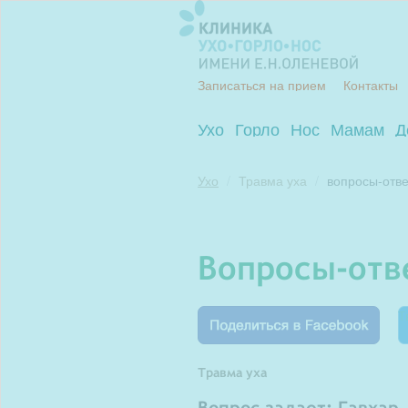
Записаться на прием
Контакты
Ухо
Горло
Нос
Мамам
Д
Ухо
Травма уха
вопросы-отве
вопросы-от
Т
Травма уха
Вопрос задает: Гавхар