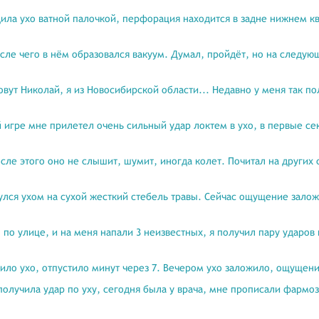
едила ухо ватной палочкой, перфорация находится в задне нижнем 
осле чего в нём образовался вакуум. Думал, пройдёт, но на следую
овут Николай, я из Новосибирской области... Недавно у меня так п
й игре мне прилетел очень сильный удар локтем в ухо, в первые се
осле этого оно не слышит, шумит, иногда колет. Почитал на других с
улся ухом на сухой жесткий стебель травы. Сейчас ощущение заложе
 по улице, и на меня напали 3 неизвестных, я получил пару ударов п
тило ухо, отпустило минут через 7. Вечером ухо заложило, ощущен
 получила удар по уху, сегодня была у врача, мне прописали фармо