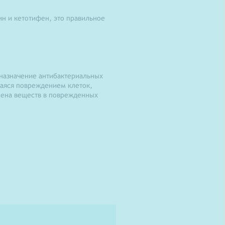
ин и кетотифен, это правильное
 назначение антибактериальных
щаяся повреждением клеток,
мена веществ в поврежденных