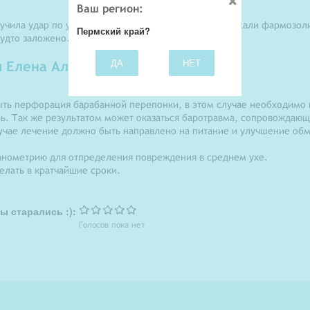
Ваш регион:
лучила удар по уху, сегодня была у врача, мне прописали фармозол
Пермский край?
будто заложено. Спасибо заранее.
ДА
НЕТ
 Елена Александровна
быть перфорация барабанной перепонки, в этом случае необходимо
трь. Так же результатом может оказаться баротравма, сопровождаю
лучае лечение должно быть направлено на питание и улучшение об
нометрию для отпределения повреждения в среднем ухе.
елать в кратчайшие сроки.
ы старались :):
Голосов пока нет