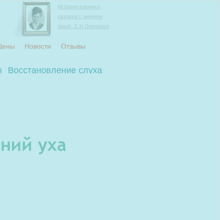
История клиники
связана с именем
проф. Е.Н.Оленевой
Цены
Новости
Отзывы
ы
Восстановление слуха
ний уха