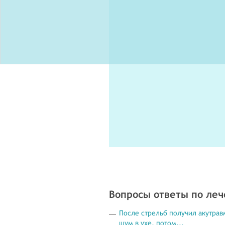
Вопросы ответы по ле
После стрельб получил акутравм
шум в ухе, потом...