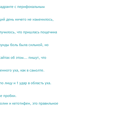
квадранте с перифокальным
щий день ничего не изменилось,
олучилось, что пришлась пощечина
кунды боль была сильной, но
айтах об этом... пишут, что
нного уха, как в самолте.
о лицу и 1 удар в область уха.
ие пробки.
золин и кетотифен, это правильное