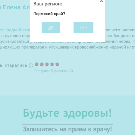
Ваш регион:
 Елена Александровна
Пермский край?
ДА
НЕТ
тся
средний отит
. Он может протекать 2-3 недели, после чего насту
я слуховой нерв, для исключения его поражения Вам необходимо п
ультироваться у сурдолога. Если есть признаки поражения нерва, 
ширяющих препаратов и улучшающих кровоснабжение нервной клет
ы старались :):
Средняя:
5
(голосов:
3
)
Будьте здоровы!
Запишитесь на прием к врачу!