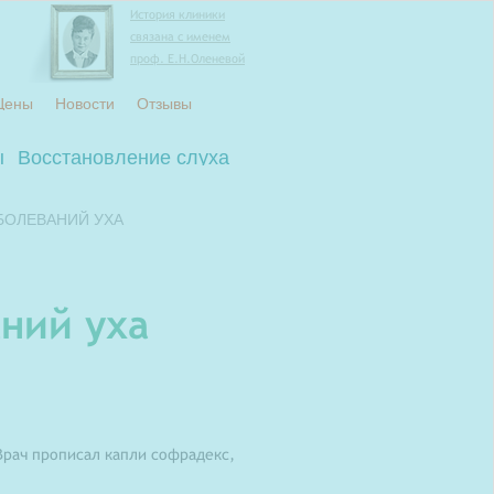
История клиники
связана с именем
проф. Е.Н.Оленевой
Цены
Новости
Отзывы
ы
Восстановление слуха
БОЛЕВАНИЙ УХА
ний уха
 Врач прописал капли софрадекс,