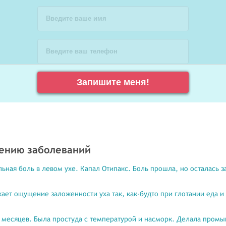
Введите ваше имя
Введите ваш телефон
Запишите меня!
чению заболеваний
льная боль в левом ухе. Капал Отипакс. Боль прошла, но осталась 
ает ощущение заложенности уха так, как-будто при глотании еда и 
8 месяцев. Была простуда с температурой и насморк. Делала промы