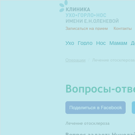
Записаться на прием
Контакты
Ухо
Горло
Нос
Мамам
Д
Операции
Лечение отосклероза
вопросы-от
Т
Лечение отосклероза
Вопрос задает: Никола