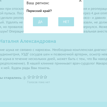
Ваш регион:
ки при отосклерозе правого уха. Собственно операция и реоперац
Пермский край?
й пульса. После первой операции шум пропал, но через 4 дня опя
сделали реоперацию, наросло какое-то «бешенное мясо» и давило н
ДА
НЕТ
. Удалять не стали, удалили это мясо, фистулы, сказали, не дол
, но провалов нет. На 2 дня исчез шум, затем опять вернулся. Мож
т шум? Операция длилась час, наркоз общий, эндотрахеальная анест
Наталия Александровна
ние шума не связано с наркозом. Необходима комплексная диагнос
аудиометрия, УЗДГ сосудов шеи и позвоночной артерии, осмотр невр
е шума в течение нескольких дней, может быть с тем, что Вы наход
 предположение). В нашей клинике принимает врач-сурдолог Макар
 к ней. Будем рады Вам помочь.
ы старались :):
Голосов пока нет