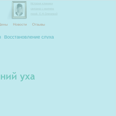
История клиники
связана с именем
проф. Е.Н.Оленевой
Цены
Новости
Отзывы
ы
Восстановление слуха
ний уха