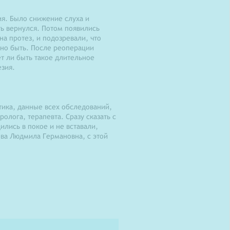
ия. Было снижение слуха и
ть вернулся. Потом появились
а протез, и подозревали, что
жно быть. После реоперации
ет ли быть такое длительное
езия.
тика, данные всех обследований,
олога, терапевта. Сразу сказать с
ились в покое и не вставали,
ова Людмила Германовна, с этой