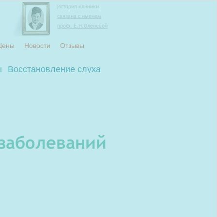
История клиники
связана с именем
проф. Е.Н.Оленевой
Цены
Новости
Отзывы
ы
Восстановление слуха
 заболеваний