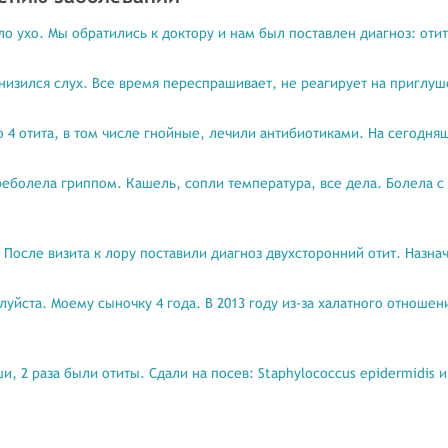
ло ухо. Мы обратились к доктору и нам был поставлен диагноз: оти
снизился слух. Все время переспрашивает, не реагирует на приглу
о 4 отита, в том числе гнойные, лечили антибиотиками. На сегодня
еболела гриппом. Кашель, сопли температура, все дела. Болела с
. После визита к лору поставили диагноз двухсторонний отит. Назн
уйста. Моему сыночку 4 года. В 2013 году из-за халатного отноше
и, 2 раза были отиты. Сдали на посев: Staphylococcus epidermidis и