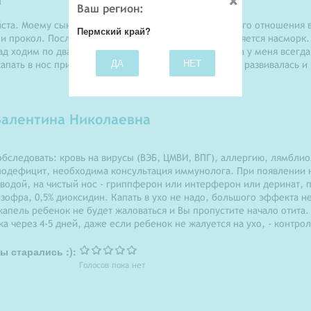
Ваш регион:
та. Моему сыночку 4 года. В 2013 году из-за халатного отношения 
Пермский край?
и прокол. После этого, довольно часто у сына появляется насморк.
ад ходим по два дня. При первых признаках насморка у меня всегда 
ДА
НЕТ
капать в нос при первых признаках, чтобы болячка не развивалась и 
алентина Николаевна
следовать: кровь на вирусы (ВЭБ, ЦМВИ, ВПГ), аллергию, лямблио
мунодефицит, необходима консультация иммунолога. При появлении
водой, на чистый нос - гриппферон или интерферон или деринат, 
зофра, 0,5% диоксидин. Капать в ухо не надо, большого эффекта не
капель ребенок не будет жаловаться и Вы пропустите начало отита.
ка через 4-5 дней, даже если ребенок не жалуется на ухо, - контр
ы старались :):
Голосов пока нет