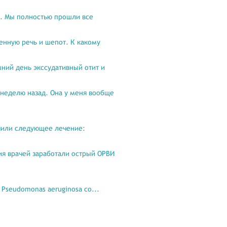
т. Мы полностью прошли все
шенную речь и шепот. К какому
шний день экссудативный отит и
 неделю назад. Она у меня вообще
ачили следующее лечение:
ния врачей заработали острый ОРВИ
 Pseudomonas aeruginosa со...