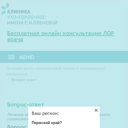
Бесплатная онлайн консультация ЛОР
врача
Лечение кисты околоносовой пазухи и хронического
тонзиллита
Вопрос-ответ
вопрос-ответ
Ваш регион:
Лечение кисты околоносовой пазухи и хронического
тонзиллита
Пермский край?
Вопрос задает: Карина