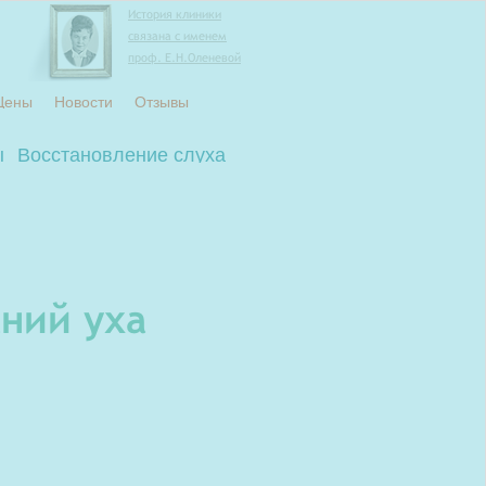
История клиники
связана с именем
проф. Е.Н.Оленевой
Цены
Новости
Отзывы
ы
Восстановление слуха
ний уха