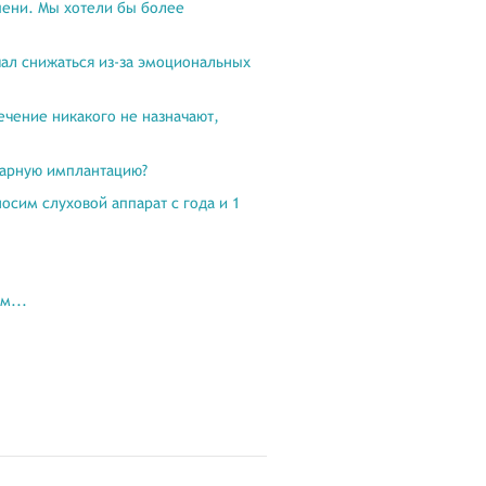
пени. Мы хотели бы более
чал снижаться из-за эмоциональных
Лечение никакого не назначают,
леарную имплантацию?
носим слуховой аппарат с года и 1
м...