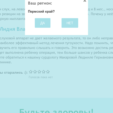
Ваш регион:
 слух, на левом ушке 80 дб. на правом 70 дб. Нам год и 8 мес., нос
Пермский край?
 реакции на звуки нет. Пару слогов говорит, но мало. Почему у неё
арную имплантацию... Ответьте пожалуйста. Спасибо
ДА
НЕТ
 Лидия Владимировна
 слуховой аппарат не дает желаемого результата, то он либо непра
наиболее эффективный метод лечения тугоухости. Надо помнить, ч
научить его правильно слышать и говорить. Это возможно достичь р
ет выполнена ребенку операция, тем больше шансов у ребенка слы
те обратиться к нашему сурдологу Макаровой Людмиле Германовн
линике.
ы старались :):
Голосов пока нет
Будьте здоровы!