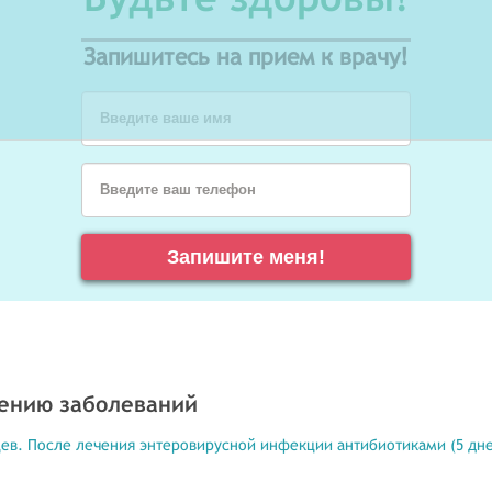
Запишитесь на прием к врачу!
Введите ваше имя
Введите ваш телефон
Запишите меня!
чению заболеваний
цев. После лечения энтеровирусной инфекции антибиотиками (5 дн