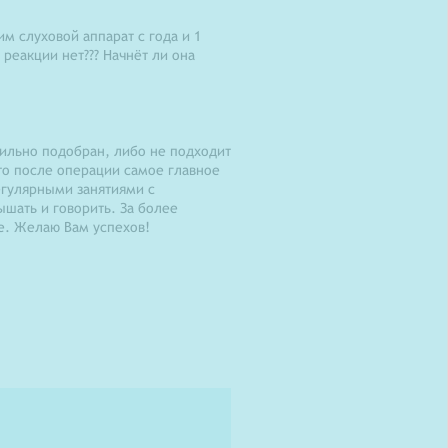
им слуховой аппарат с года и 1
 реакции нет??? Начнёт ли она
вильно подобран, либо не подходит
то после операции самое главное
егулярными занятиями с
шать и говорить. За более
е. Желаю Вам успехов!