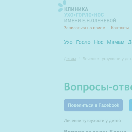
Записаться на прием
Контакты
Ухо
Горло
Нос
Мамам
Д
Детям
Лечение тугоухости у дет
вопросы-от
Т
Лечение тугоухости у детей
Вопрос задает: Елена