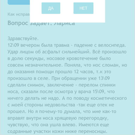
ДА
НЕТ
Как исправить перелом носа?
Вопрос задает: Лариса
Здравствуйте.
12\09 вечером была травма - падение с велосипеда.
Удар лицом об асфальт сильнейший. Всё произошло
в долю секунды, носовое кровотечение было
совсем незначительное. Поняла, что нос сломан, но
до оказания помощи прошло 12 часов, т.к это
произошло в селе. При обращении уже 13\09
сделали снимок, заключение - перелом спинки
носа, сказали после осмотра у врача 15\09, что
ничего делать не надо. А по поводу косметического
с моей стороны недовольства -так еще отек не
прошел. Но я почему-то думала, что мне как-то
вправят внутри носа хрящевую перегородку,
чувствую, что она ушла влево. Имеются еще
содранные участки кожи ниже переносицы.