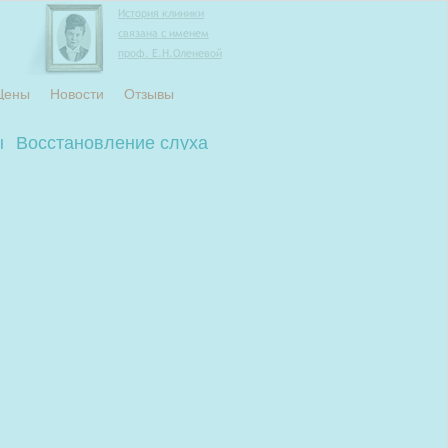
История клиники
связана с именем
проф. Е.Н.Оленевой
Цены
Новости
Отзывы
ы
Восстановление слуха