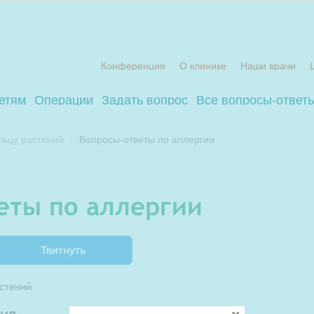
Конференция
О клинике
Наши врачи
етям
Операции
Задать вопрос
Все вопросы-ответ
льцу растений
Вопросы-ответы по аллергии
веты по аллергии
витнуть
астений
сия