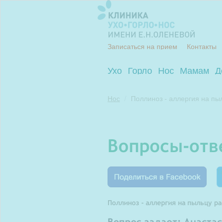
Записаться на прием
Контакты
Ухо
Горло
Нос
Мамам
Д
Нос
Поллиноз - аллергия на пы
вопросы-от
Т
Поллиноз - аллергия на пыльцу р
Вопрос задает: Анаста