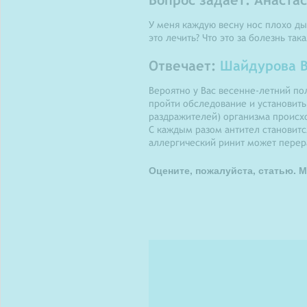
У меня каждую весну нос плохо дыш
это лечить? Что это за болезнь так
Отвечает:
Шайдурова В
Вероятно у Вас весенне-летний по
пройти обследование и установить
раздражителей) организма происхо
С каждым разом антител становитс
аллергический ринит может перера
Оцените, пожалуйста, статью. М