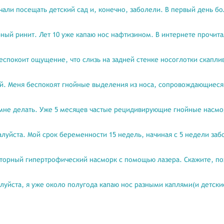
чали посещать детский сад и, конечно, заболели. В первый день бо
рный ринит. Лет 10 уже капаю нос нафтизином. В интернете прочита
спокоит ощущение, что слизь на задней стенке носоглотки скаплив
ей. Меня беспокоят гнойные выделения из носа, сопровождающиес
 мне делать. Уже 5 месяцев частые рецидивирующие гнойные насм
алуйста. Мой срок беременности 15 недель, начиная с 5 недели за
оторный гипертрофический насморк с помощью лазера. Скажите, пож
луйста, я уже около полугода капаю нос разными каплями(и детские