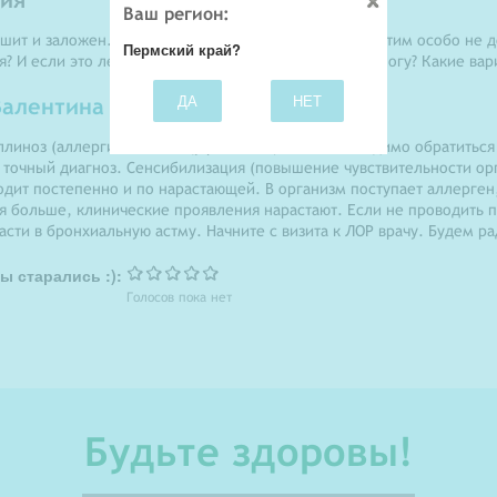
Ваш регион:
ит и заложен. Глаза немного слезятся. Я ничего с этим особо не д
Пермский край?
ая? И если это лечится - то идти к лору или к аллергологу? Какие ва
ДА
НЕТ
алентина Николаевна
ллиноз (аллергия на пыльцу растений). Вам необходимо обратиться 
 точный диагноз. Сенсибилизация (повышение чувствительности ор
дит постепенно и по нарастающей. В организм поступает аллерген,
я больше, клинические проявления нарастают. Если не проводить 
сти в бронхиальную астму. Начните с визита к ЛОР врачу. Будем р
ы старались :):
Голосов пока нет
Будьте здоровы!