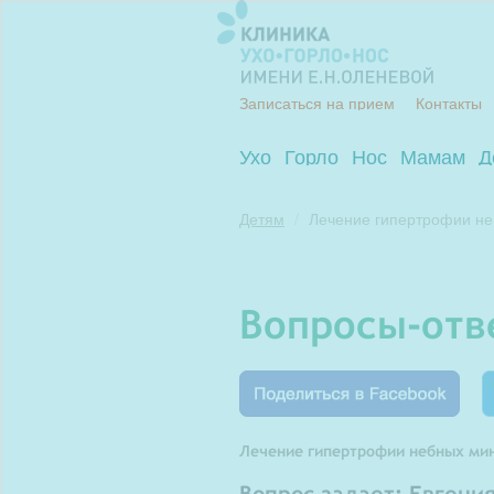
Записаться на прием
Контакты
Ухо
Горло
Нос
Мамам
Д
Детям
Лечение гипертрофии н
вопросы-от
Т
Лечение гипертрофии небных ми
Вопрос задает: Евгени