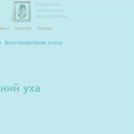
История клиники
связана с именем
проф. Е.Н.Оленевой
Цены
Новости
Отзывы
ы
Восстановление слуха
ний уха