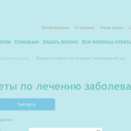
Конференция
О клинике
Наши врачи
етям
Операции
Задать вопрос
Все вопросы-ответ
ебных миндалин
Вопросы-ответы по лечению заболеваний уха
веты по лечению заболева
витнуть
ндалин
я