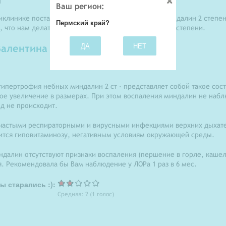
Ваш регион:
ликлинике поставил диагноз гипертрофия небных миндалин 2 степен
Пермский край?
, что нам делать, чтобы миндалины не выросли до 3 степени.
ДА
НЕТ
алентина Николаевна
ипертрофия небных миндалин 2 ст - представляет собой такое сос
ое увеличение в размерах. При этом воспаления миндалин не наблю
нд не происходит.
частыми респираторными и вирусными инфекциями верхних дыхате
ится гиповитаминозу, негативным условиям окружающей среды.
далин отсутствуют признаки воспаления (першение в горле, кашел
я. Рекомендовала бы Вам наблюдение у ЛОРа 1 раз в 6 мес.
ы старались :):
Средняя:
2
(
1
голос)