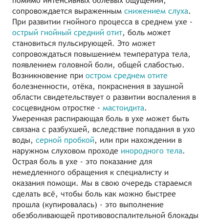
помимо интенсивных болевых ощущений,
сопровождается выраженным
снижением слуха
.
При развитии гнойного процесса в среднем ухе -
острый гнойный средний отит
, боль может
становиться пульсирующей. Это может
сопровождаться повышением температура тела,
появлением головной боли, общей слабостью.
Возникновение при
остром среднем отите
болезненности, отёка, покраснения в заушной
области свидетельствует о развитии воспаления в
сосцевидном отростке -
мастоидита
.
Умеренная распирающая боль в ухе может быть
связана с разбухшей, вследствие попадания в ухо
воды,
серной пробкой
, или при нахождении в
наружном слуховом проходе
инородного тела
.
Острая боль в ухе - это показание для
немедленного обращения к специалисту и
оказания помощи. Мы в свою очередь стараемся
сделать всё, чтобы боль как можно быстрее
прошла (купировалась) - это выполнение
обезболивающей противовоспалительной блокады